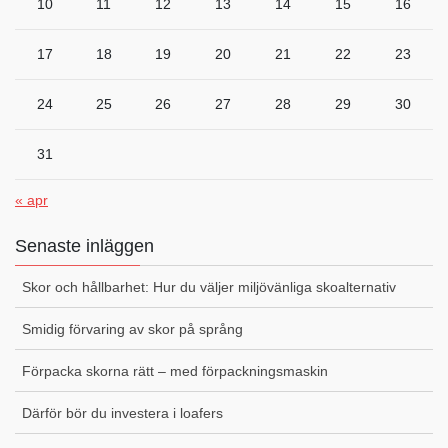
10
11
12
13
14
15
16
17
18
19
20
21
22
23
24
25
26
27
28
29
30
31
« apr
Senaste inläggen
Skor och hållbarhet: Hur du väljer miljövänliga skoalternativ
Smidig förvaring av skor på språng
Förpacka skorna rätt – med förpackningsmaskin
Därför bör du investera i loafers