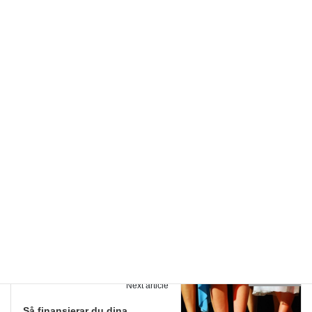
Efter krigsslutet blev det mer allmänt accepterat att lägga mer
pengar på kläder och skor, och ett mer sportigt mode blev stort
bland både kvinnor och män. Den första sneakerskon av märket
Keds tillverkades 1917, och kallades just ”sneaker” eftersom den
inte gjorde något ljud ifrån sig när man gick i dem. Sedan dess
har skomodet för damer utvecklats i alla möjliga riktningar, men
både dam- och herrskor är trots allt fortfarande relativt lika till
utseendet.
Skor för män
Kategorier
Skor för män
Previous article
Olika typer av damskor
februari 8, 2021
Skor för män
Next article
Så finansierar du dina