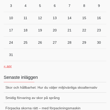
3
4
5
6
7
8
9
10
11
12
13
14
15
16
17
18
19
20
21
22
23
24
25
26
27
28
29
30
31
« apr
Senaste inläggen
Skor och hållbarhet: Hur du väljer miljövänliga skoalternativ
Smidig förvaring av skor på språng
Förpacka skorna rätt – med förpackningsmaskin