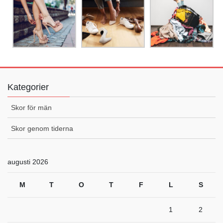
Kategorier
Skor för män
Skor genom tiderna
augusti 2026
M
T
O
T
F
L
S
1
2