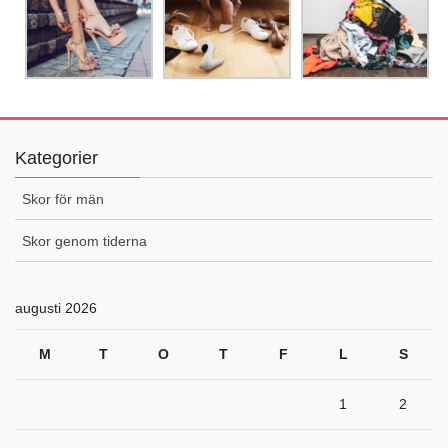
Kategorier
Skor för män
Skor genom tiderna
augusti 2026
M
T
O
T
F
L
S
1
2