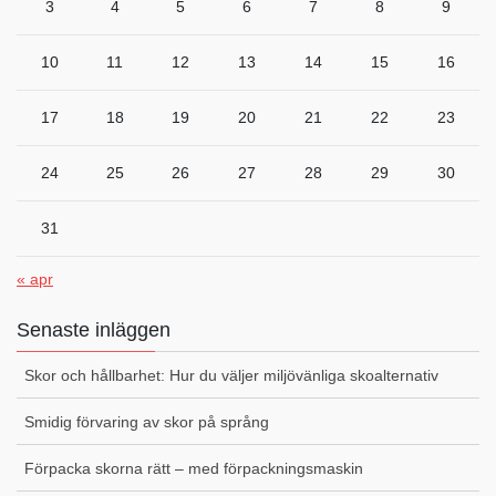
3
4
5
6
7
8
9
10
11
12
13
14
15
16
17
18
19
20
21
22
23
24
25
26
27
28
29
30
31
« apr
Senaste inläggen
Skor och hållbarhet: Hur du väljer miljövänliga skoalternativ
Smidig förvaring av skor på språng
Förpacka skorna rätt – med förpackningsmaskin