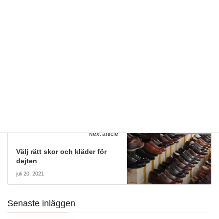
dricka rödvin i sittmöblerna. Det kan verka stelt och tråkigt, men i
slutändan handlar det om dina saker och dina pengar.
Skor för män
Kategorier
Skor för män
Previous article
Så finansierar du dina
drömskor
april 9, 2021
Skor för män
Next article
Välj rätt skor och kläder för
dejten
juli 20, 2021
Senaste inläggen