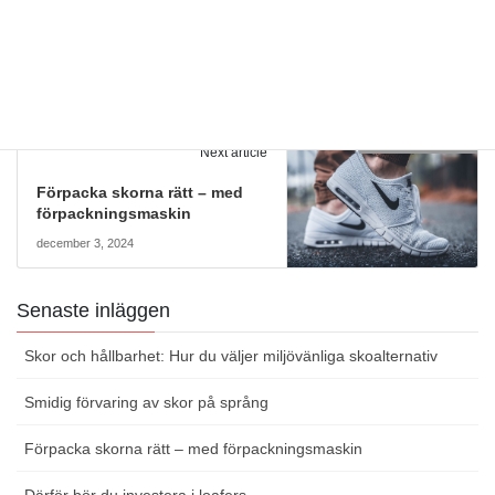
Previous article
Hur finansierar man intresset
för skor?
januari 12, 2024
Skor genom tiderna
Next article
Förpacka skorna rätt – med
förpackningsmaskin
december 3, 2024
Senaste inläggen
Skor och hållbarhet: Hur du väljer miljövänliga skoalternativ
Smidig förvaring av skor på språng
Förpacka skorna rätt – med förpackningsmaskin
Därför bör du investera i loafers