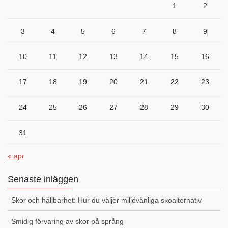
1
2
3
4
5
6
7
8
9
10
11
12
13
14
15
16
17
18
19
20
21
22
23
24
25
26
27
28
29
30
31
« apr
Senaste inläggen
Skor och hållbarhet: Hur du väljer miljövänliga skoalternativ
Smidig förvaring av skor på språng