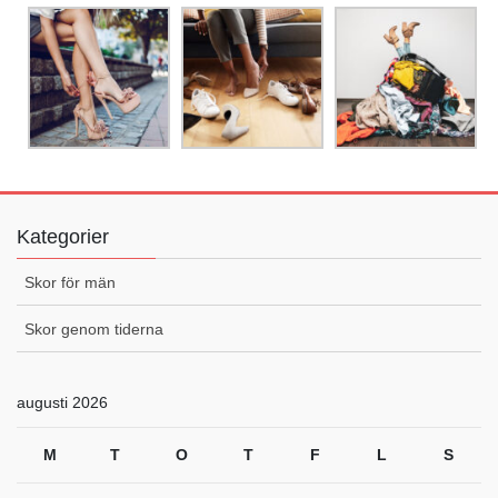
Kategorier
Skor för män
Skor genom tiderna
augusti 2026
M
T
O
T
F
L
S